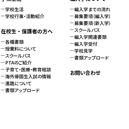
学校生活
編入学までの流れ
学校行事・活動紹介
募集要項（編入学）
募集要項（新入学）
スクールバス
在校生・保護者の方へ
編入学関連書類
各種書類
編入学受付
授業料について
学校見学
スクールバス
書類アップロード
PTAのご紹介
子育て・医療・教育相談
お問い合わせ
海外帰国生入試の情報
進路について
書類アップロード