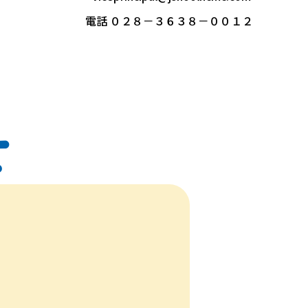
電話 ０２８－３６３８－００１２
せ