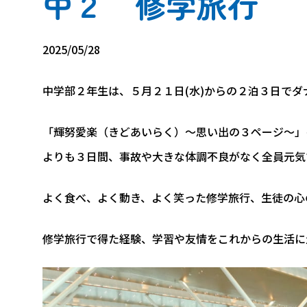
中２ 修学旅行
2025/05/28
中学部２年生は、５月２１日(水)からの２泊３日で
「輝努愛楽（きどあいらく）～思い出の３ページ～」
よりも３日間、事故や大きな体調不良がなく全員元気
よく食べ、よく動き、よく笑った修学旅行、生徒の心
修学旅行で得た経験、学習や友情をこれからの生活に